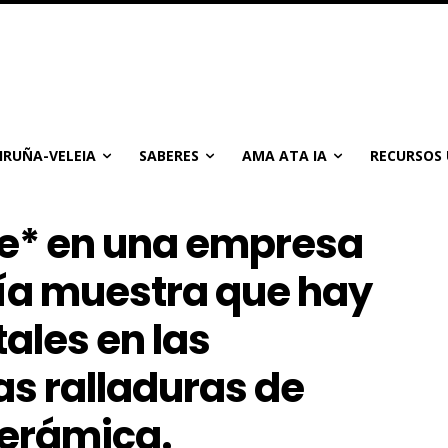
IRUÑA-VELEIA
SABERES
AMA ATA IA
RECURSOS 
le* en una empresa
ía muestra que hay
ales en las
las ralladuras de
cerámica.