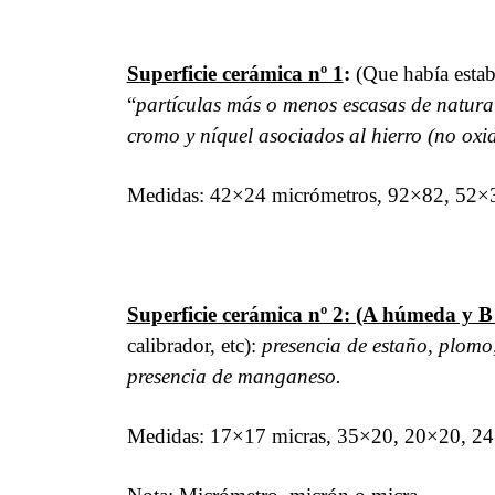
Superficie cerámica nº 1
:
(Que había estab
“
partículas más o menos escasas de natura
cromo y níquel asociados al hierro (no ox
Medidas: 42×24 micrómetros, 92×82, 52×3
Superficie cerámica nº 2: (A húmeda y B 
calibrador, etc):
presencia de estaño, plomo, 
presencia de manganeso.
Medidas: 17×17 micras, 35×20, 20×20, 