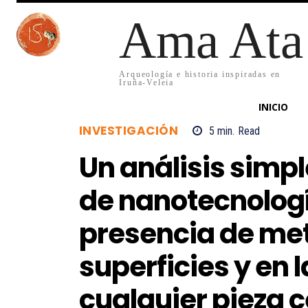
Ama Ata
Arqueología e historia inspiradas en
Iruña-Veleia
INICIO
INVESTIGACIÓN
5
min.
Read
Un análisis simp
de nanotecnolog
presencia de met
superficies y en 
cualquier pieza 