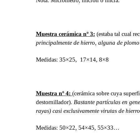
Nota: Micrómetro, micrón o micra.
Muestra cerámica nº 3:
(estaba tal cual re
principalmente de hierro, alguna de plomo 
Medidas: 35×25,
17×14, 8×8
Muestra nº 4:
(cerámica sobre cuya superfi
destornillador).
Bastante partículas en gen
rayas) casi exclusivamente virutas de hierro
Medidas: 50×22, 54×45, 55×33…