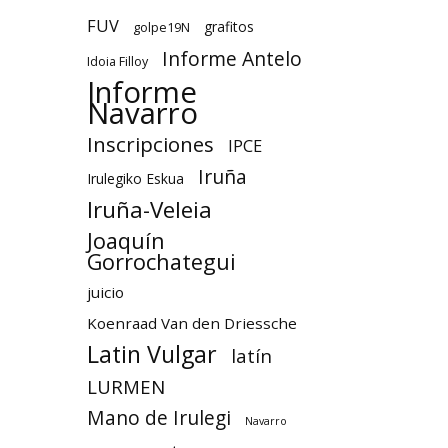
FUV
grafitos
golpe19N
Informe Antelo
Idoia Filloy
Informe
Navarro
Inscripciones
IPCE
Iruña
Irulegiko Eskua
Iruña-Veleia
Joaquín
Gorrochategui
juicio
Koenraad Van den Driessche
Latin Vulgar
latín
LURMEN
Mano de Irulegi
Navarro