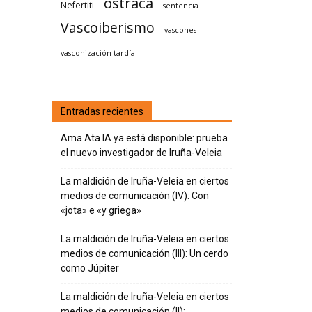
ostraca
Nefertiti
sentencia
Vascoiberismo
vascones
vasconización tardía
Entradas recientes
Ama Ata IA ya está disponible: prueba
el nuevo investigador de Iruña-Veleia
La maldición de Iruña-Veleia en ciertos
medios de comunicación (IV): Con
«jota» e «y griega»
La maldición de Iruña-Veleia en ciertos
medios de comunicación (III): Un cerdo
como Júpiter
La maldición de Iruña-Veleia en ciertos
medios de comunicación (II):