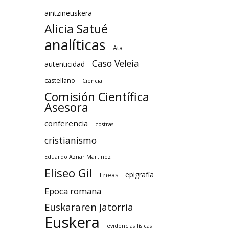
aintzineuskera
Alicia Satué
analíticas
Ata
Caso Veleia
autenticidad
castellano
Ciencia
Comisión Científica
Asesora
conferencia
costras
cristianismo
Eduardo Aznar Martínez
Eliseo Gil
epigrafía
Eneas
Epoca romana
Euskararen Jatorria
Euskera
evidencias físicas