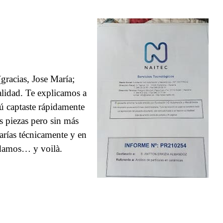
 (gracias, Jose María;
alidad. Te explicamos a
ú captaste rápidamente
s piezas pero sin más
rías técnicamente y en
rdamos… y voilà.