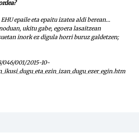
ordea?
 EHU epaile eta epaitu izatea aldi berean…
moduan, ukitu gabe, egoera lasaitzean
uetan inork ez digula horri buruz galdetzen;
8/046/001/2015-10-
n_ikusi_dugu_eta_ezin_izan_dugu_ezer_egin.htm