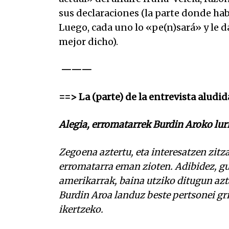
sus declaraciones (la parte donde hab
Luego, cada uno lo «pe(n)sará» y le d
mejor dicho).
———
==> La (parte) de la entrevista aludid
Alegia, erromatarrek Burdin Aroko lurr
Zegoena aztertu, eta interesatzen zitza
erromatarra eman zioten. Adibidez, gu
amerikarrak, baina utziko ditugun azt
Burdin Aroa landuz beste pertsonei gri
ikertzeko.