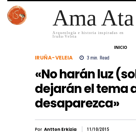
Ama Ata
Arqueología e historia inspiradas en
Iruña-Veleia
INICIO
IRUÑA-VELEIA
3
min.
Read
«No harán luz (so
dejarán el tema 
desaparezca»
Por
Antton Erkizia
11/10/2015