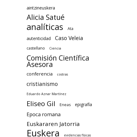
aintzineuskera
Alicia Satué
analíticas
Ata
Caso Veleia
autenticidad
castellano
Ciencia
Comisión Científica
Asesora
conferencia
costras
cristianismo
Eduardo Aznar Martínez
Eliseo Gil
epigrafía
Eneas
Epoca romana
Euskararen Jatorria
Euskera
evidencias físicas