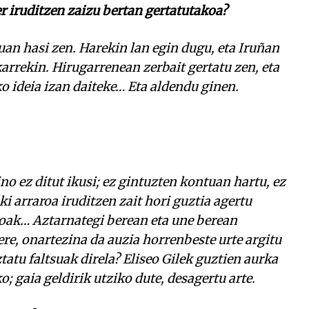
r iruditzen zaizu bertan gertatutakoa?
uan hasi zen. Harekin lan egin dugu, eta Iruñan
karrekin. Hirugarrenean zerbait gertatu zen, eta
ko ideia izan daiteke… Eta aldendu ginen.
no ez ditut ikusi; ez gintuzten kontuan hartu, ez
i arraroa iruditzen zait hori guztia agertu
koak… Aztarnategi berean eta une berean
ere, onartezina da auzia horrenbeste urte argitu
tatu faltsuak direla? Eliseo Gilek guztien aurka
o; gaia geldirik utziko dute, desagertu arte.