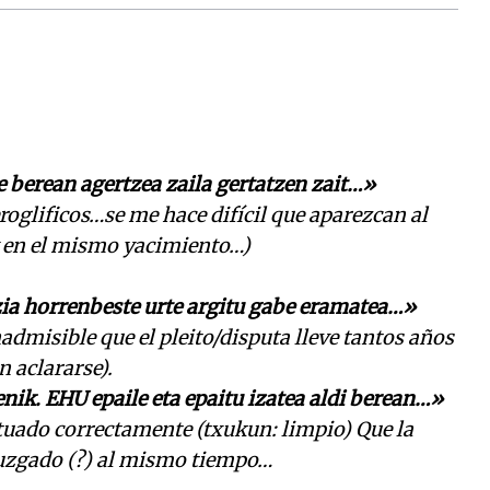
 berean agertzea zaila gertatzen zait…»
oglificos…se me hace difícil que aparezcan al
en el mismo yacimiento…)
ia horrenbeste urte argitu gabe eramatea…»
admisible que el pleito/disputa lleve tantos años
n aclararse).
nik. EHU epaile eta epaitu izatea aldi berean…»
tuado correctamente (txukun: limpio) Que la
 juzgado (?) al mismo tiempo…