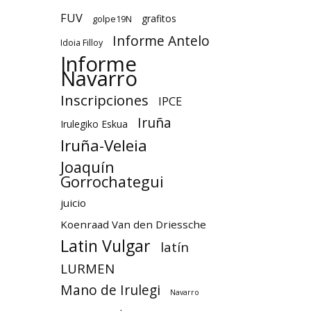
FUV
grafitos
golpe19N
Informe Antelo
Idoia Filloy
Informe
Navarro
Inscripciones
IPCE
Iruña
Irulegiko Eskua
Iruña-Veleia
Joaquín
Gorrochategui
juicio
Koenraad Van den Driessche
Latin Vulgar
latín
LURMEN
Mano de Irulegi
Navarro