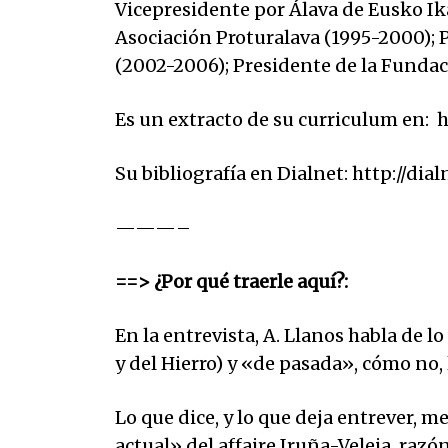
Vicepresidente por Álava de Eusko Ik
Asociación Proturalava (1995-2000); 
(2002-2006); Presidente de la Fundac
Es un extracto de su curriculum en:
Su bibliografía en Dialnet: http://dia
———–
==> ¿Por qué traerle aquí?:
En la entrevista, A. Llanos habla de l
y del Hierro) y «de pasada», cómo no,
Lo que dice, y lo que deja entrever, m
actual» del affaire Iruña-Veleia, razó