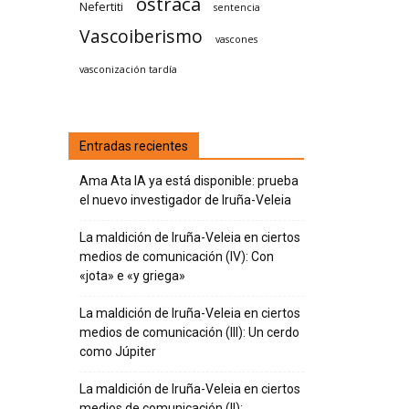
ostraca
Nefertiti
sentencia
Vascoiberismo
vascones
vasconización tardía
Entradas recientes
Ama Ata IA ya está disponible: prueba
el nuevo investigador de Iruña-Veleia
La maldición de Iruña-Veleia en ciertos
medios de comunicación (IV): Con
«jota» e «y griega»
La maldición de Iruña-Veleia en ciertos
medios de comunicación (III): Un cerdo
como Júpiter
La maldición de Iruña-Veleia en ciertos
medios de comunicación (II):