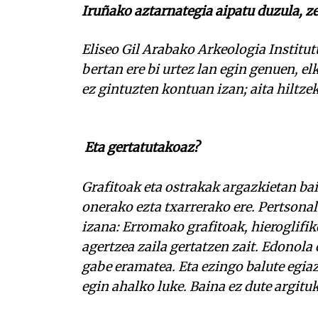
Iruñako aztarnategia aipatu duzula, ze
Eliseo Gil Arabako Arkeologia Institut
bertan ere bi urtez lan egin genuen, el
ez gintuzten kontuan izan; aita hiltze
Eta gertatutakoaz?
Grafitoak eta ostrakak argazkietan bai
onerako ezta txarrerako ere. Pertsonalk
izana: Erromako grafitoak, hieroglifi
agertzea zaila gertatzen zait. Edonola 
gabe eramatea. Eta ezingo balute egiaz
egin ahalko luke. Baina ez dute argituk