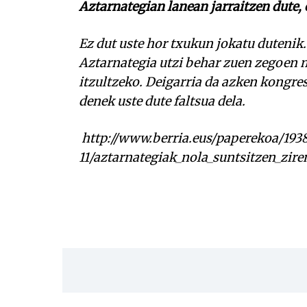
Aztarnategian lanean jarraitzen dute, 
Ez dut uste hor txukun jokatu dutenik.
Aztarnategia utzi behar zuen zegoen 
itzultzeko. Deigarria da azken kongres
denek uste dute faltsua dela.
http://www.berria.eus/paperekoa/193
11/aztarnategiak_nola_suntsitzen_zire