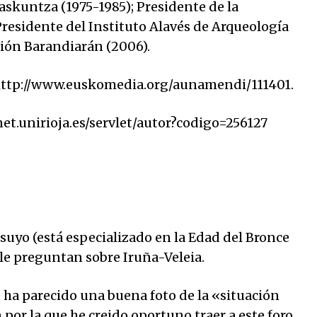
askuntza (1975-1985); Presidente de la
Presidente del Instituto Alavés de Arqueología
ión Barandiarán (2006).
 http://www.euskomedia.org/aunamendi/111401.
lnet.unirioja.es/servlet/autor?codigo=256127
o suyo (está especializado en la Edad del Bronce
 le preguntan sobre Iruña-Veleia.
e ha parecido una buena foto de la «situación
n por la que he creido oportuno traer a este foro