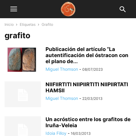
Inicio
Etiquetas
Grafito
grafito
Publicación del artículo “La
autentificación del óstracon con
el plano de...
Miguel Thomson
-
08/07/2023
NIIFIIRTITI NIIPIIRTITI NIIPIIRTATI
HAMSII
Miguel Thomson
-
22/03/2013
Un acróstico entre los grafitos de
Iruña-Veleia
Idoia Filloy
-
16/03/2013