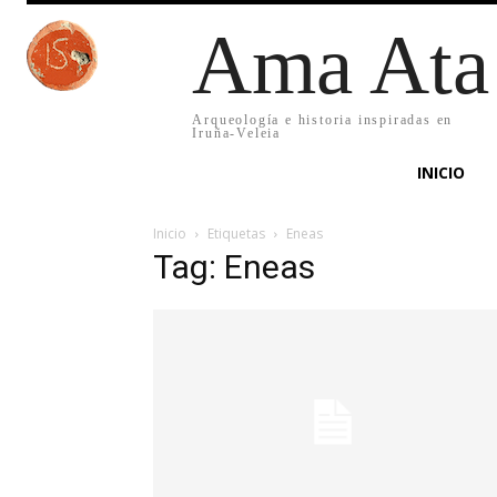
Ama Ata
Arqueología e historia inspiradas en
Iruña-Veleia
INICIO
Inicio
Etiquetas
Eneas
Tag: Eneas