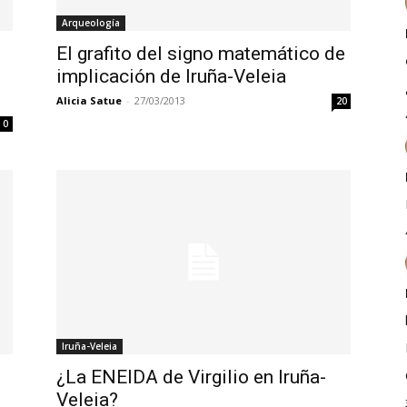
Arqueología
El grafito del signo matemático de
implicación de Iruña-Veleia
Alicia Satue
-
27/03/2013
20
0
Iruña-Veleia
¿La ENEIDA de Virgilio en Iruña-
Veleia?