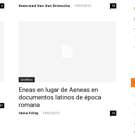
Koenraad Van den Driessche
-
14/03/2013
4
18
Grafitos
Eneas en lugar de Aeneas en
documentos latinos de época
romana
41
Idoia Filloy
-
14/02/2013
16