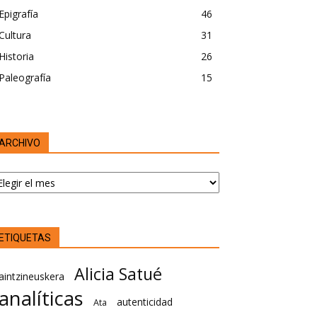
Epigrafía
46
Cultura
31
Historia
26
Paleografía
15
ARCHIVO
RCHIVO
ETIQUETAS
Alicia Satué
aintzineuskera
analíticas
autenticidad
Ata