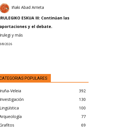
Iñaki Abad Arrieta
IRULEGIKO ESKUA III: Continúan las
aportaciones y el debate.
Irulegi y más
3/8/2026
CATEGORIAS POPULARES
Iruña-Veleia
392
Investigación
130
Lingüística
100
Arqueología
77
Grafitos
69