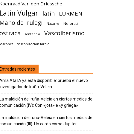
Koenraad Van den Driessche
Latin Vulgar
latín
LURMEN
Mano de Irulegi
Nefertiti
Navarro
ostraca
Vascoiberismo
sentencia
vascones
vasconización tardía
Entradas recientes
Ama Ata IA ya está disponible: prueba el nuevo
investigador de Iruña-Veleia
La maldición de Iruña-Veleia en ciertos medios de
comunicación (IV): Con «jota» e «y griega»
La maldición de Iruña-Veleia en ciertos medios de
comunicación (III): Un cerdo como Júpiter