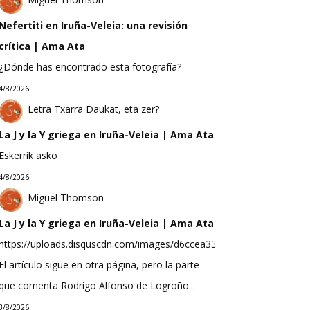
Nefertiti en Iruña-Veleia: una revisión
crítica | Ama Ata
¿Dónde has encontrado esta fotografía?
4/8/2026
Letra Txarra Daukat, eta zer?
La J y la Y griega en Iruña-Veleia | Ama Ata
Eskerrik asko
4/8/2026
Miguel Thomson
La J y la Y griega en Iruña-Veleia | Ama Ata
https://uploads.disquscdn.com/images/d6ccea33f623b9bef0ea298b
El artículo sigue en otra página, pero la parte
que comenta Rodrigo Alfonso de Logroño...
3/8/2026