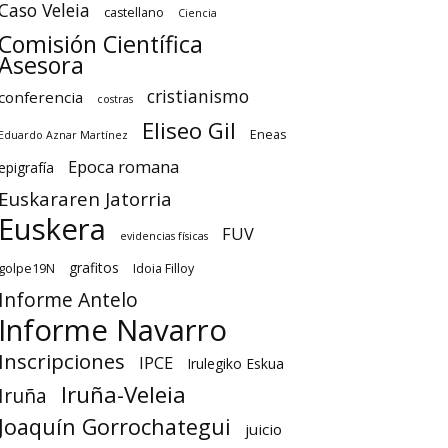
Caso Veleia
castellano
Ciencia
Comisión Científica
Asesora
cristianismo
conferencia
costras
Eliseo Gil
Eneas
Eduardo Aznar Martínez
Epoca romana
epigrafía
Euskararen Jatorria
Euskera
FUV
evidencias físicas
grafitos
golpe19N
Idoia Filloy
Informe Antelo
Informe Navarro
Inscripciones
IPCE
Irulegiko Eskua
Iruña-Veleia
Iruña
Joaquín Gorrochategui
juicio