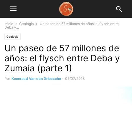
Inicio
Geología
Un paseo de 57 millones de años: el flysch entre
Deba y...
Geología
Un paseo de 57 millones de
años: el flysch entre Deba y
Zumaia (parte 1)
Por
Koenraad Van den Driessche
-
05/07/2013