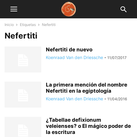
Inicio
Etiquetas
Nefertiti
Nefertiti
Nefertiti de nuevo
Koenraad Van den Driessche
-
11/07/2017
La primera mención del nombre
Nefertiti en la egiptología
Koenraad Van den Driessche
-
11/04/2016
¿Tabellae defixionum
veleienses? o El mágico poder de
la escritura