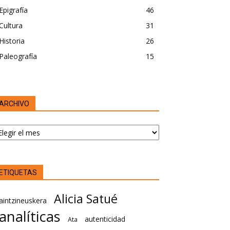
Epigrafía
46
Cultura
31
Historia
26
Paleografía
15
ARCHIVO
RCHIVO
ETIQUETAS
Alicia Satué
aintzineuskera
analíticas
autenticidad
Ata