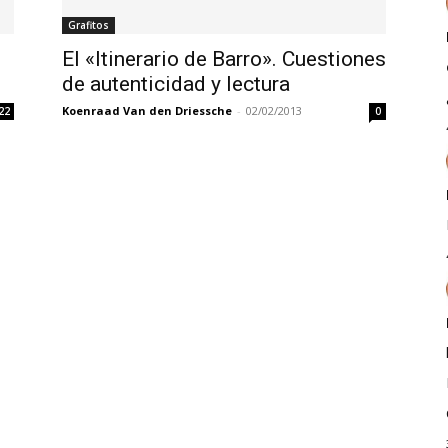
Grafitos
El «Itinerario de Barro». Cuestiones
de autenticidad y lectura
Koenraad Van den Driessche
-
02/02/2013
22
0