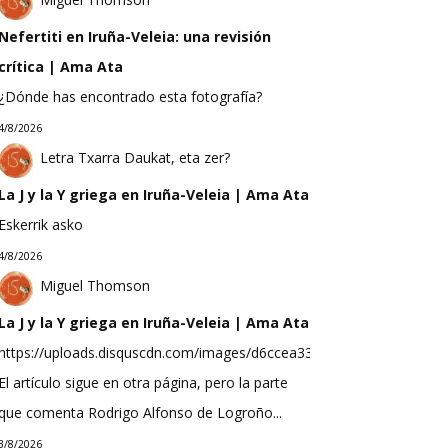
Nefertiti en Iruña-Veleia: una revisión
crítica | Ama Ata
¿Dónde has encontrado esta fotografía?
4/8/2026
Letra Txarra Daukat, eta zer?
La J y la Y griega en Iruña-Veleia | Ama Ata
Eskerrik asko
4/8/2026
Miguel Thomson
La J y la Y griega en Iruña-Veleia | Ama Ata
https://uploads.disquscdn.com/images/d6ccea33f623b9bef0ea298b
El artículo sigue en otra página, pero la parte
que comenta Rodrigo Alfonso de Logroño...
3/8/2026