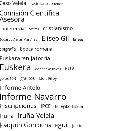
Caso Veleia
castellano
Ciencia
Comisión Científica
Asesora
cristianismo
conferencia
costras
Eliseo Gil
Eneas
Eduardo Aznar Martínez
Epoca romana
epigrafía
Euskararen Jatorria
Euskera
FUV
evidencias físicas
grafitos
golpe19N
Idoia Filloy
Informe Antelo
Informe Navarro
Inscripciones
IPCE
Irulegiko Eskua
Iruña-Veleia
Iruña
Joaquín Gorrochategui
juicio