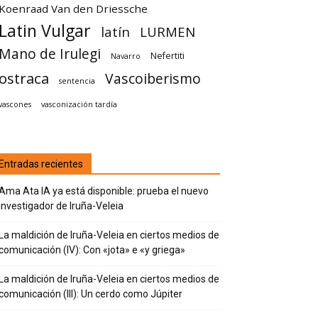
Koenraad Van den Driessche
Latin Vulgar
latín
LURMEN
Mano de Irulegi
Nefertiti
Navarro
ostraca
Vascoiberismo
sentencia
vascones
vasconización tardía
Entradas recientes
Ama Ata IA ya está disponible: prueba el nuevo
investigador de Iruña-Veleia
La maldición de Iruña-Veleia en ciertos medios de
comunicación (IV): Con «jota» e «y griega»
La maldición de Iruña-Veleia en ciertos medios de
comunicación (III): Un cerdo como Júpiter