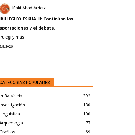
Iñaki Abad Arrieta
IRULEGIKO ESKUA III: Continúan las
aportaciones y el debate.
Irulegi y más
3/8/2026
CATEGORIAS POPULARES
Iruña-Veleia
392
Investigación
130
Lingüística
100
Arqueología
77
Grafitos
69