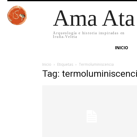
Ama Ata
Arqueología e historia inspiradas en
Iruña-Veleia
INICIO
Inicio
Etiquetas
Termoluminiscencia
Tag: termoluminiscenc