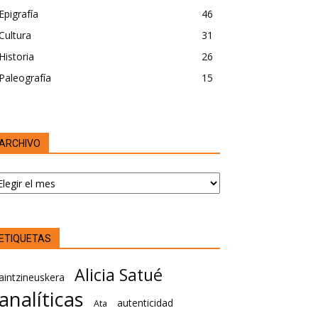
Epigrafía
46
Cultura
31
Historia
26
Paleografía
15
ARCHIVO
RCHIVO
ETIQUETAS
Alicia Satué
aintzineuskera
analíticas
autenticidad
Ata