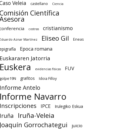
Caso Veleia
castellano
Ciencia
Comisión Científica
Asesora
cristianismo
conferencia
costras
Eliseo Gil
Eneas
Eduardo Aznar Martínez
Epoca romana
epigrafía
Euskararen Jatorria
Euskera
FUV
evidencias físicas
grafitos
golpe19N
Idoia Filloy
Informe Antelo
Informe Navarro
Inscripciones
IPCE
Irulegiko Eskua
Iruña-Veleia
Iruña
Joaquín Gorrochategui
juicio