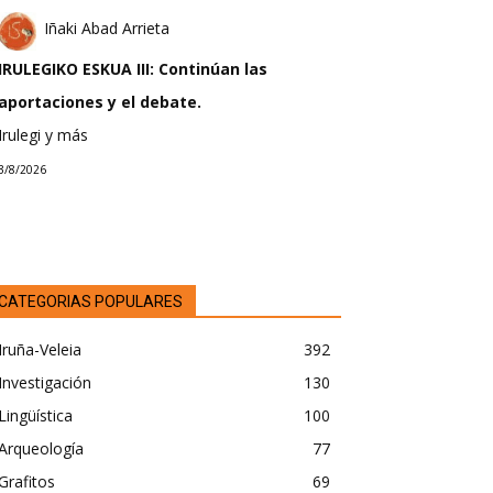
Iñaki Abad Arrieta
IRULEGIKO ESKUA III: Continúan las
aportaciones y el debate.
Irulegi y más
3/8/2026
CATEGORIAS POPULARES
Iruña-Veleia
392
Investigación
130
Lingüística
100
Arqueología
77
Grafitos
69