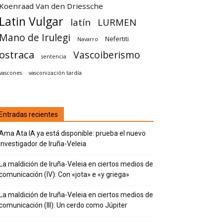
Koenraad Van den Driessche
Latin Vulgar
latín
LURMEN
Mano de Irulegi
Nefertiti
Navarro
ostraca
Vascoiberismo
sentencia
vascones
vasconización tardía
Entradas recientes
Ama Ata IA ya está disponible: prueba el nuevo
investigador de Iruña-Veleia
La maldición de Iruña-Veleia en ciertos medios de
comunicación (IV): Con «jota» e «y griega»
La maldición de Iruña-Veleia en ciertos medios de
comunicación (III): Un cerdo como Júpiter