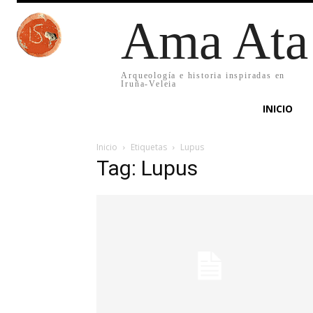
Ama Ata
Arqueología e historia inspiradas en
Iruña-Veleia
INICIO
Inicio
Etiquetas
Lupus
Tag: Lupus