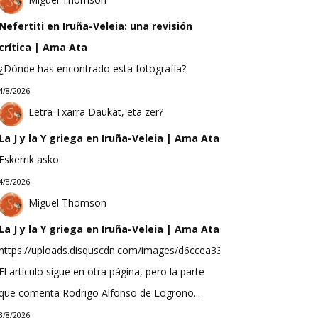
Nefertiti en Iruña-Veleia: una revisión
crítica | Ama Ata
¿Dónde has encontrado esta fotografía?
4/8/2026
Letra Txarra Daukat, eta zer?
La J y la Y griega en Iruña-Veleia | Ama Ata
Eskerrik asko
4/8/2026
Miguel Thomson
La J y la Y griega en Iruña-Veleia | Ama Ata
https://uploads.disquscdn.com/images/d6ccea33f623b9bef0ea298b
El artículo sigue en otra página, pero la parte
que comenta Rodrigo Alfonso de Logroño...
3/8/2026