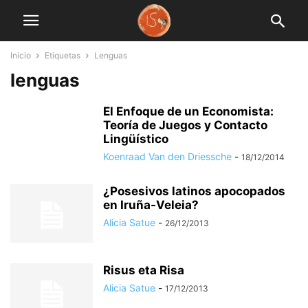
Inicio
Etiquetas
Lenguas
lenguas
El Enfoque de un Economista:
Teoría de Juegos y Contacto
Lingüístico
Koenraad Van den Driessche
-
18/12/2014
¿Posesivos latinos apocopados
en Iruña-Veleia?
Alicia Satue
-
26/12/2013
Risus eta Risa
Alicia Satue
-
17/12/2013