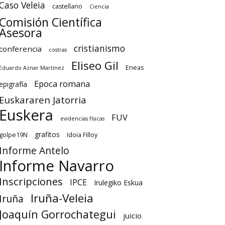
Caso Veleia
castellano
Ciencia
Comisión Científica
Asesora
cristianismo
conferencia
costras
Eliseo Gil
Eneas
Eduardo Aznar Martínez
Epoca romana
epigrafía
Euskararen Jatorria
Euskera
FUV
evidencias físicas
grafitos
golpe19N
Idoia Filloy
Informe Antelo
Informe Navarro
Inscripciones
IPCE
Irulegiko Eskua
Iruña-Veleia
Iruña
Joaquín Gorrochategui
juicio