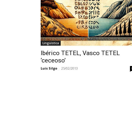
Lingüística
Ibérico TETEL, Vasco TETEL
‘ceceoso’
Luis Silgo
-
25/02/2013