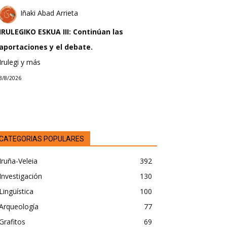
Iñaki Abad Arrieta
IRULEGIKO ESKUA III: Continúan las
aportaciones y el debate.
Irulegi y más
3/8/2026
CATEGORIAS POPULARES
Iruña-Veleia
392
Investigación
130
Lingüística
100
Arqueología
77
Grafitos
69