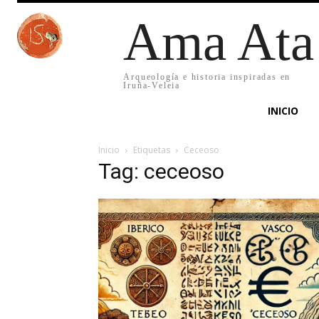
Ama Ata
Arqueología e historia inspiradas en
Iruña-Veleia
INICIO
Inicio
Etiquetas
Ceceoso
Tag: ceceoso