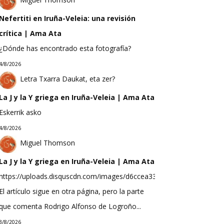
Nefertiti en Iruña-Veleia: una revisión
crítica | Ama Ata
¿Dónde has encontrado esta fotografía?
4/8/2026
Letra Txarra Daukat, eta zer?
La J y la Y griega en Iruña-Veleia | Ama Ata
Eskerrik asko
4/8/2026
Miguel Thomson
La J y la Y griega en Iruña-Veleia | Ama Ata
https://uploads.disquscdn.com/images/d6ccea33f623b9bef0ea298b
El artículo sigue en otra página, pero la parte
que comenta Rodrigo Alfonso de Logroño...
3/8/2026