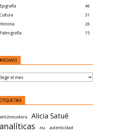
Epigrafía
46
Cultura
31
Historia
26
Paleografía
15
ARCHIVO
RCHIVO
ETIQUETAS
Alicia Satué
aintzineuskera
analíticas
autenticidad
Ata