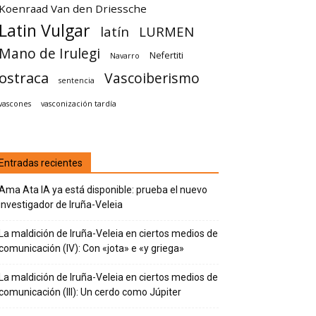
Koenraad Van den Driessche
Latin Vulgar
latín
LURMEN
Mano de Irulegi
Nefertiti
Navarro
ostraca
Vascoiberismo
sentencia
vascones
vasconización tardía
Entradas recientes
Ama Ata IA ya está disponible: prueba el nuevo
investigador de Iruña-Veleia
La maldición de Iruña-Veleia en ciertos medios de
comunicación (IV): Con «jota» e «y griega»
La maldición de Iruña-Veleia en ciertos medios de
comunicación (III): Un cerdo como Júpiter