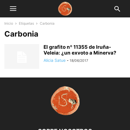
Inicio
Etiquetas
Carbonia
Carbonia
El grafito nº 11355 de Iruña-
Veleia: ¿un exvoto a Minerva?
Alicia Satue
-
18/06/2017