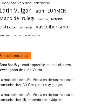
Koenraad Van den Driessche
Latin Vulgar
latín
LURMEN
Mano de Irulegi
Nefertiti
Navarro
ostraca
Vascoiberismo
sentencia
vascones
vasconización tardía
Entradas recientes
Ama Ata IA ya está disponible: prueba el nuevo
investigador de Iruña-Veleia
La maldición de Iruña-Veleia en ciertos medios de
comunicación (IV): Con «jota» e «y griega»
La maldición de Iruña-Veleia en ciertos medios de
comunicación (III): Un cerdo como Júpiter