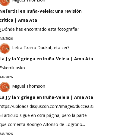
Nefertiti en Iruña-Veleia: una revisión
crítica | Ama Ata
¿Dónde has encontrado esta fotografía?
4/8/2026
Letra Txarra Daukat, eta zer?
La J y la Y griega en Iruña-Veleia | Ama Ata
Eskerrik asko
4/8/2026
Miguel Thomson
La J y la Y griega en Iruña-Veleia | Ama Ata
https://uploads.disquscdn.com/images/d6ccea33f623b9bef0ea298b
El artículo sigue en otra página, pero la parte
que comenta Rodrigo Alfonso de Logroño...
3/8/2026