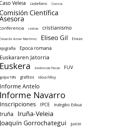
Caso Veleia
castellano
Ciencia
Comisión Científica
Asesora
cristianismo
conferencia
costras
Eliseo Gil
Eneas
Eduardo Aznar Martínez
Epoca romana
epigrafía
Euskararen Jatorria
Euskera
FUV
evidencias físicas
grafitos
golpe19N
Idoia Filloy
Informe Antelo
Informe Navarro
Inscripciones
IPCE
Irulegiko Eskua
Iruña-Veleia
Iruña
Joaquín Gorrochategui
juicio