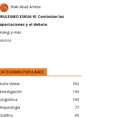
Iñaki Abad Arrieta
IRULEGIKO ESKUA III: Continúan las
aportaciones y el debate.
Irulegi y más
3/8/2026
CATEGORIAS POPULARES
Iruña-Veleia
392
Investigación
130
Lingüística
100
Arqueología
77
Grafitos
69