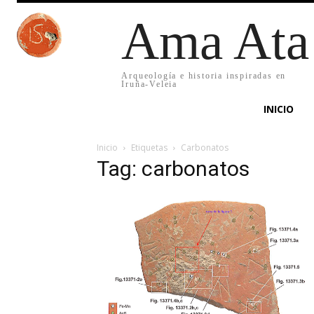
Ama Ata
Arqueología e historia inspiradas en
Iruña-Veleia
INICIO
Inicio
Etiquetas
Carbonatos
Tag: carbonatos