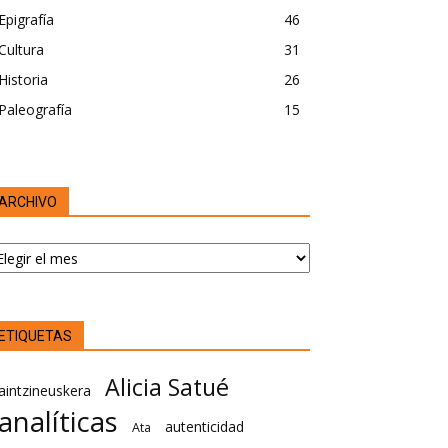
Epigrafía
46
Cultura
31
Historia
26
Paleografía
15
ARCHIVO
RCHIVO
ETIQUETAS
Alicia Satué
aintzineuskera
analíticas
autenticidad
Ata