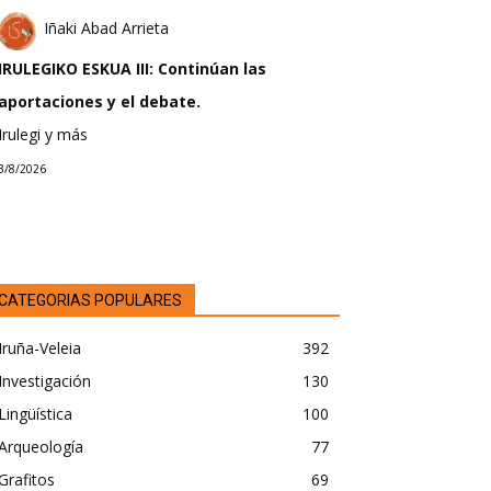
Iñaki Abad Arrieta
IRULEGIKO ESKUA III: Continúan las
aportaciones y el debate.
Irulegi y más
3/8/2026
CATEGORIAS POPULARES
Iruña-Veleia
392
Investigación
130
Lingüística
100
Arqueología
77
Grafitos
69