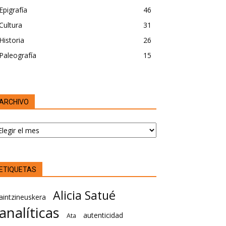
Epigrafía
46
Cultura
31
Historia
26
Paleografía
15
ARCHIVO
RCHIVO
ETIQUETAS
Alicia Satué
aintzineuskera
analíticas
autenticidad
Ata