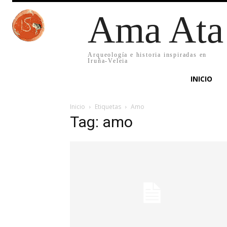
Ama Ata
Arqueología e historia inspiradas en
Iruña-Veleia
INICIO
Inicio
Etiquetas
Amo
Tag: amo