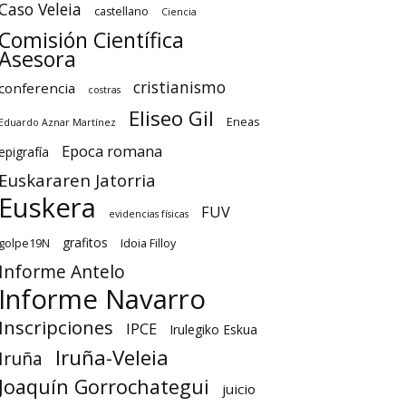
Caso Veleia
castellano
Ciencia
Comisión Científica
Asesora
cristianismo
conferencia
costras
Eliseo Gil
Eneas
Eduardo Aznar Martínez
Epoca romana
epigrafía
Euskararen Jatorria
Euskera
FUV
evidencias físicas
grafitos
golpe19N
Idoia Filloy
Informe Antelo
Informe Navarro
Inscripciones
IPCE
Irulegiko Eskua
Iruña-Veleia
Iruña
Joaquín Gorrochategui
juicio