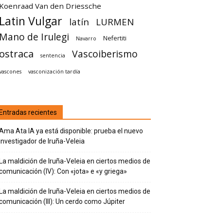
Koenraad Van den Driessche
Latin Vulgar
latín
LURMEN
Mano de Irulegi
Nefertiti
Navarro
ostraca
Vascoiberismo
sentencia
vascones
vasconización tardía
Entradas recientes
Ama Ata IA ya está disponible: prueba el nuevo
investigador de Iruña-Veleia
La maldición de Iruña-Veleia en ciertos medios de
comunicación (IV): Con «jota» e «y griega»
La maldición de Iruña-Veleia en ciertos medios de
comunicación (III): Un cerdo como Júpiter