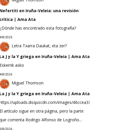
Nefertiti en Iruña-Veleia: una revisión
crítica | Ama Ata
¿Dónde has encontrado esta fotografía?
4/8/2026
Letra Txarra Daukat, eta zer?
La J y la Y griega en Iruña-Veleia | Ama Ata
Eskerrik asko
4/8/2026
Miguel Thomson
La J y la Y griega en Iruña-Veleia | Ama Ata
https://uploads.disquscdn.com/images/d6ccea33f623b9bef0ea298b
El artículo sigue en otra página, pero la parte
que comenta Rodrigo Alfonso de Logroño...
3/8/2026