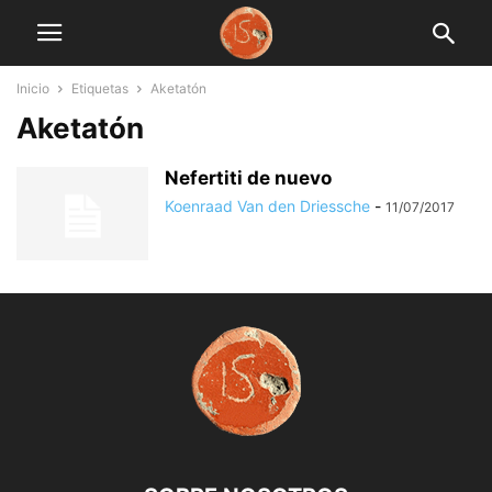
Inicio
Etiquetas
Aketatón
Aketatón
Nefertiti de nuevo
Koenraad Van den Driessche
-
11/07/2017