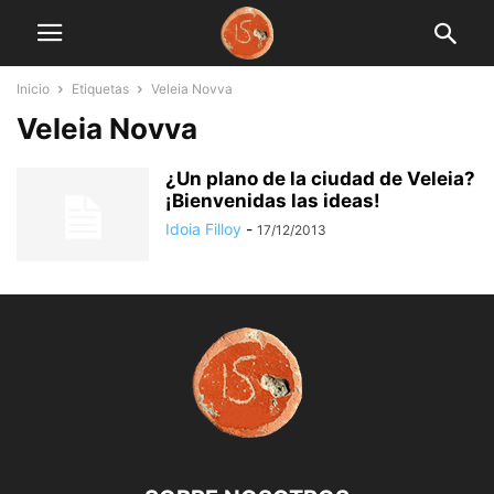
Inicio
Etiquetas
Veleia Novva
Veleia Novva
¿Un plano de la ciudad de Veleia?
¡Bienvenidas las ideas!
Idoia Filloy
-
17/12/2013