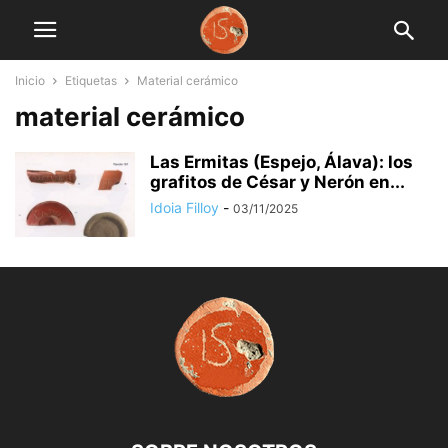
Inicio
Etiquetas
Material cerámico
material cerámico
Las Ermitas (Espejo, Álava): los
grafitos de César y Nerón en...
Idoia Filloy
-
03/11/2025