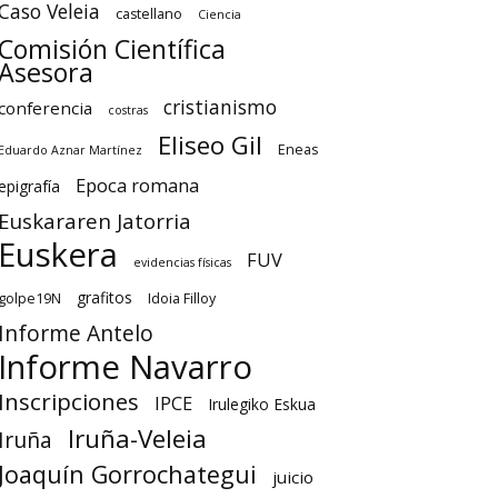
Caso Veleia
castellano
Ciencia
Comisión Científica
Asesora
cristianismo
conferencia
costras
Eliseo Gil
Eneas
Eduardo Aznar Martínez
Epoca romana
epigrafía
Euskararen Jatorria
Euskera
FUV
evidencias físicas
grafitos
golpe19N
Idoia Filloy
Informe Antelo
Informe Navarro
Inscripciones
IPCE
Irulegiko Eskua
Iruña-Veleia
Iruña
Joaquín Gorrochategui
juicio