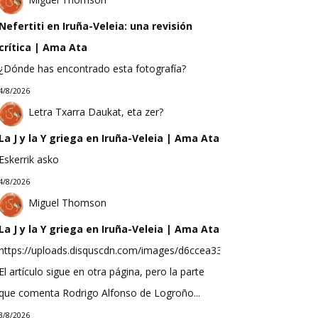
Nefertiti en Iruña-Veleia: una revisión
crítica | Ama Ata
¿Dónde has encontrado esta fotografía?
4/8/2026
Letra Txarra Daukat, eta zer?
La J y la Y griega en Iruña-Veleia | Ama Ata
Eskerrik asko
4/8/2026
Miguel Thomson
La J y la Y griega en Iruña-Veleia | Ama Ata
https://uploads.disquscdn.com/images/d6ccea33f623b9bef0ea298b
El artículo sigue en otra página, pero la parte
que comenta Rodrigo Alfonso de Logroño...
3/8/2026