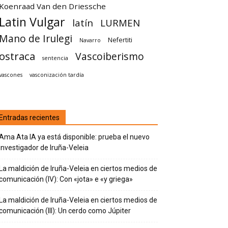
Koenraad Van den Driessche
Latin Vulgar
latín
LURMEN
Mano de Irulegi
Nefertiti
Navarro
ostraca
Vascoiberismo
sentencia
vascones
vasconización tardía
Entradas recientes
Ama Ata IA ya está disponible: prueba el nuevo
investigador de Iruña-Veleia
La maldición de Iruña-Veleia en ciertos medios de
comunicación (IV): Con «jota» e «y griega»
La maldición de Iruña-Veleia en ciertos medios de
comunicación (III): Un cerdo como Júpiter