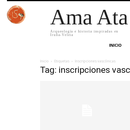
Ama Ata
Arqueología e historia inspiradas en
Iruña-Veleia
INICIO
Inicio
Etiquetas
Inscripciones vascónicas
Tag: inscripciones vas