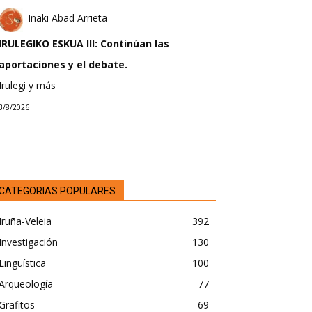
Iñaki Abad Arrieta
IRULEGIKO ESKUA III: Continúan las
aportaciones y el debate.
Irulegi y más
3/8/2026
CATEGORIAS POPULARES
Iruña-Veleia
392
Investigación
130
Lingüística
100
Arqueología
77
Grafitos
69