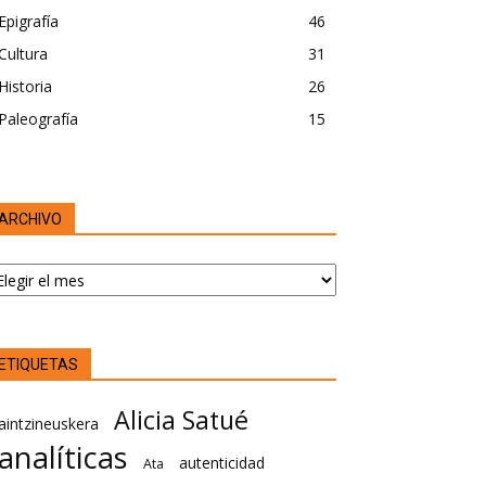
Epigrafía
46
Cultura
31
Historia
26
Paleografía
15
ARCHIVO
RCHIVO
ETIQUETAS
Alicia Satué
aintzineuskera
analíticas
autenticidad
Ata