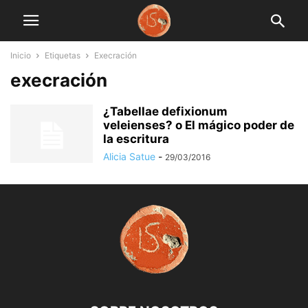
Inicio
Etiquetas
Execración
execración
¿Tabellae defixionum
veleienses? o El mágico poder de
la escritura
Alicia Satue
-
29/03/2016