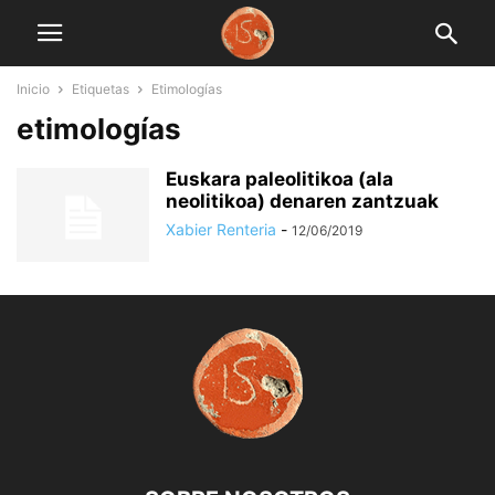
Inicio
Etiquetas
Etimologías
etimologías
Euskara paleolitikoa (ala
neolitikoa) denaren zantzuak
Xabier Renteria
-
12/06/2019