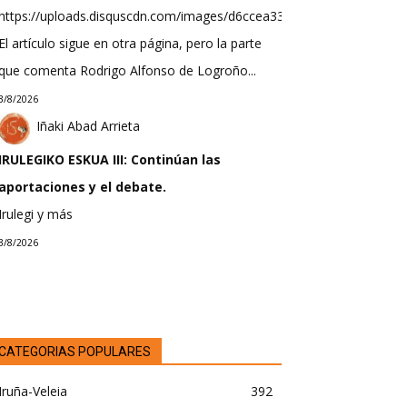
https://uploads.disquscdn.com/images/d6ccea33f623b9bef0ea298b
El artículo sigue en otra página, pero la parte
que comenta Rodrigo Alfonso de Logroño...
3/8/2026
Iñaki Abad Arrieta
IRULEGIKO ESKUA III: Continúan las
aportaciones y el debate.
Irulegi y más
3/8/2026
CATEGORIAS POPULARES
Iruña-Veleia
392