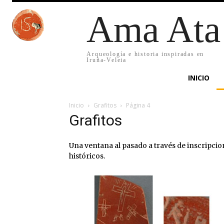
Ama Ata
Arqueología e historia inspiradas en
Iruña-Veleia
INICIO
Inicio
Grafitos
Página 4
Grafitos
Una ventana al pasado a través de inscripcio
históricos.