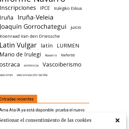
Inscripciones
IPCE
Irulegiko Eskua
Iruña-Veleia
Iruña
Joaquín Gorrochategui
juicio
Koenraad Van den Driessche
Latin Vulgar
latín
LURMEN
Mano de Irulegi
Nefertiti
Navarro
ostraca
Vascoiberismo
sentencia
vascones
vasconización tardía
Entradas recientes
Ama Ata IA ya está disponible: prueba el nuevo
investigador de Iruña-Veleia
estionar el consentimiento de las cookies
La maldición de Iruña-Veleia en ciertos medios de