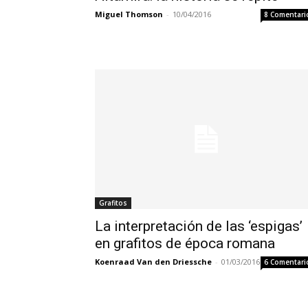
Miguel Thomson
-
10/04/2016
8 Comentari
Grafitos
La interpretación de las ‘espigas’
en grafitos de época romana
Koenraad Van den Driessche
-
01/03/2016
6 Comentari