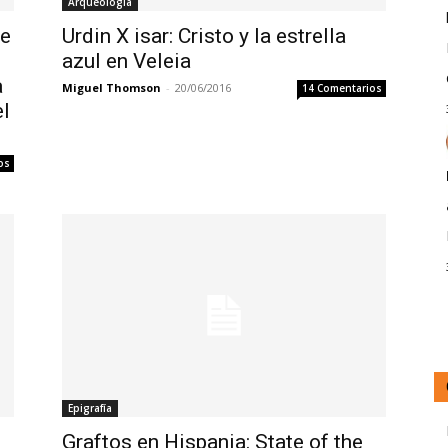
Arqueología
de
Urdin X isar: Cristo y la estrella
azul en Veleia
a
Miguel Thomson
-
20/06/2016
14 Comentarios
el
os
Epigrafía
Graftos en Hispania: State of the