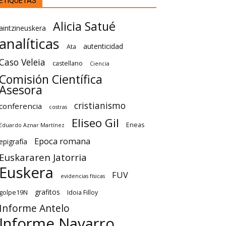
ETIQUETAS
Alicia Satué
aintzineuskera
analíticas
autenticidad
Ata
Caso Veleia
castellano
Ciencia
Comisión Científica
Asesora
cristianismo
conferencia
costras
Eliseo Gil
Eneas
Eduardo Aznar Martínez
Epoca romana
epigrafía
Euskararen Jatorria
Euskera
FUV
evidencias físicas
grafitos
golpe19N
Idoia Filloy
Informe Antelo
Informe Navarro