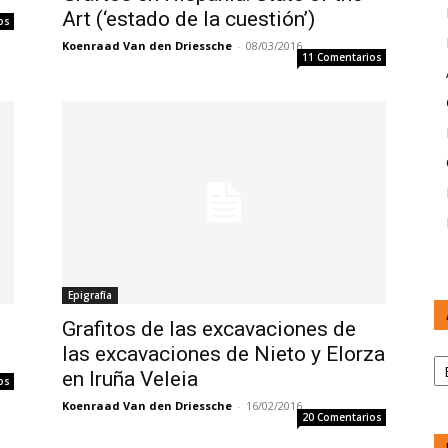
Art (‘estado de la cuestión’)
os
Koenraad Van den Driessche
-
08/03/2016
11 Comentarios
Epigrafía
Grafitos de las excavaciones de
las excavaciones de Nieto y Elorza
A
en Iruña Veleia
os
Koenraad Van den Driessche
-
16/02/2016
20 Comentarios